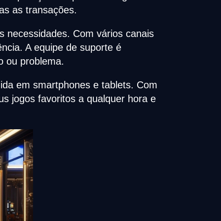
das as transações.
as necessidades. Com vários canais
ência. A equipe de suporte é
ão ou problema.
luida em smartphones e tablets. Com
s jogos favoritos a qualquer hora e