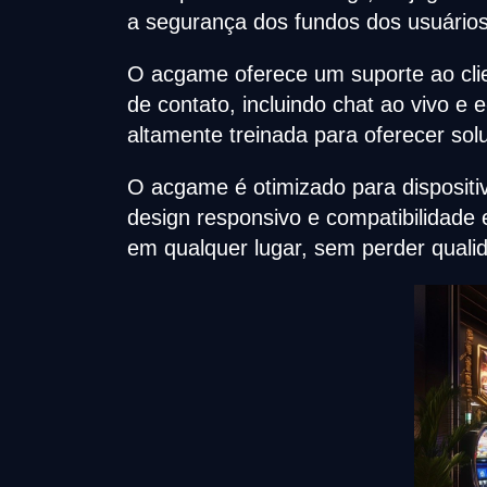
a segurança dos fundos dos usuários,
O acgame oferece um suporte ao clie
de contato, incluindo chat ao vivo e 
altamente treinada para oferecer sol
O acgame é otimizado para dispositi
design responsivo e compatibilidade 
em qualquer lugar, sem perder qual