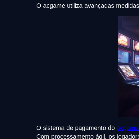
O acgame utiliza avançadas medidas 
O sistema de pagamento do
acgame
Com processamento ágil, os jogador