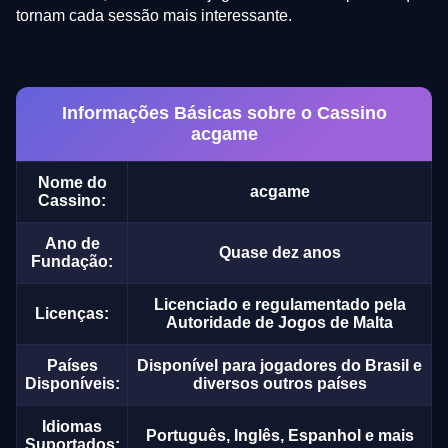
tornam cada sessão mais interessante.
Informações Básicas sobre o Cassino
acgame
Nome do
acgame
Cassino:
Ano de
Quase dez anos
Fundação:
Licenciado e regulamentado pela
Licenças:
Autoridade de Jogos de Malta
Países
Disponível para jogadores do Brasil e
Disponíveis:
diversos outros países
Idiomas
Português, Inglês, Espanhol e mais
Suportados: