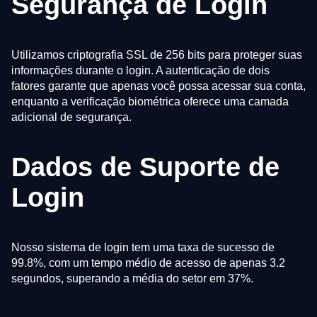
Segurança de Login
Utilizamos criptografia SSL de 256 bits para proteger suas
informações durante o login. A autenticação de dois
fatores garante que apenas você possa acessar sua conta,
enquanto a verificação biométrica oferece uma camada
adicional de segurança.
Dados de Suporte de
Login
Nosso sistema de login tem uma taxa de sucesso de
99.8%, com um tempo médio de acesso de apenas 3.2
segundos, superando a média do setor em 37%.