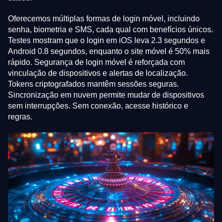
Oferecemos múltiplas formas de login móvel, incluindo
senha, biometria e SMS, cada qual com benefícios únicos.
Testes mostram que o login em iOS leva 2.3 segundos e
Android 0.8 segundos, enquanto o site móvel é 50% mais
rápido. Segurança de login móvel é reforçada com
vinculação de dispositivos e alertas de localização.
Tokens criptografados mantêm sessões seguras.
Sincronização em nuvem permite mudar de dispositivos
sem interrupções. Sem conexão, acesse histórico e
regras.