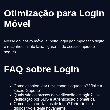
Otimização para Login
Móvel
Nosso aplicativo móvel suporta login por impressão digital
e reconhecimento facial, garantindo acesso rápido e
seguro.
FAQ sobre Login
Como desbloquear uma conta bloqueada? Visite a
seção 'Suporte'.
Quais são os passos de verificação de login? Use
verificação por SMS e autenticação biométrica.
Como lidar com falhas de login? Reinicie seu
dispositivo e tente novamente.