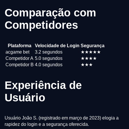
Comparação com
Competidores
Plataforma
Velocidade de Login
Segurança
acgame bet
3.2 segundos
★★★★★
Competidor A
5.0 segundos
★★★★
Competidor B
4.0 segundos
★★★
Experiência de
Usuário
Usuário João S. (registrado em março de 2023) elogia a
rapidez do login e a segurança oferecida.