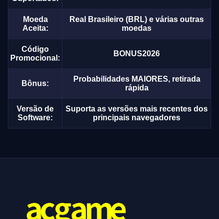
Moeda
Real Brasileiro (BRL) e várias outras
Aceita:
moedas
Código
BONUS2026
Promocional:
Probabilidades MAIORES, retirada
Bônus:
rápida
Versão de
Suporta as versões mais recentes dos
Software:
principais navegadores