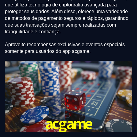
que utiliza tecnologia de criptografia avançada para
proteger seus dados. Além disso, oferece uma variedade
de métodos de pagamento seguros e rápidos, garantindo
que suas transações sejam sempre realizadas com
tranquilidade e confiança.
Aproveite recompensas exclusivas e eventos especiais
somente para usuários do app acgame.