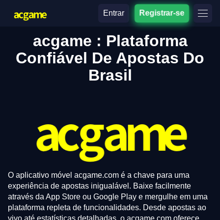
Entrar
Registrar-se
acgame : Plataforma
Confiável De Apostas Do
Brasil
O aplicativo móvel acgame.com é a chave para uma
experiência de apostas inigualável. Baixe facilmente
através da App Store ou Google Play e mergulhe em uma
plataforma repleta de funcionalidades. Desde apostas ao
vivo até estatísticas detalhadas, o acgame.com oferece