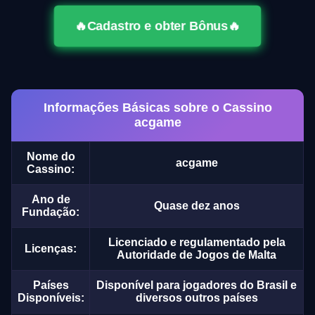
🔥Cadastro e obter Bônus🔥
Informações Básicas sobre o Cassino
acgame
Nome do
acgame
Cassino:
Ano de
Quase dez anos
Fundação:
Licenciado e regulamentado pela
Licenças:
Autoridade de Jogos de Malta
Países
Disponível para jogadores do Brasil e
Disponíveis:
diversos outros países