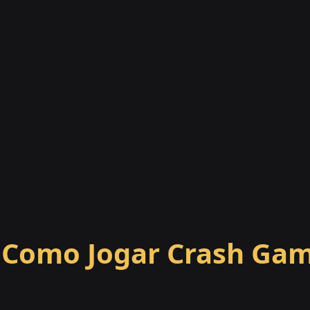
 Como Jogar Crash Ga