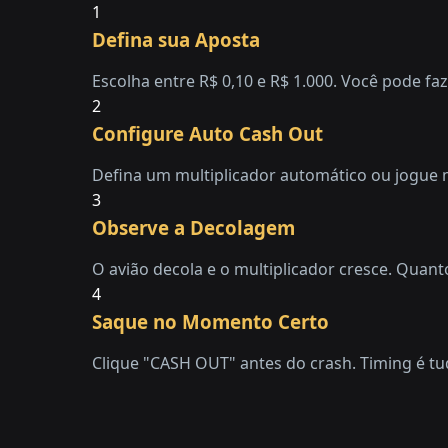
1
Defina sua Aposta
Escolha entre R$ 0,10 e R$ 1.000. Você pode fa
2
Configure Auto Cash Out
Defina um multiplicador automático ou jogue
3
Observe a Decolagem
O avião decola e o multiplicador cresce. Quanto
4
Saque no Momento Certo
Clique "CASH OUT" antes do crash. Timing é tu