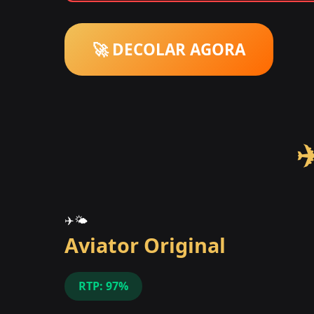
🚀 DECOLAR AGORA
✈
✈️🌤️
Aviator Original
RTP: 97%