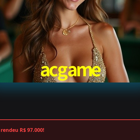
 rendeu R$ 97.000!