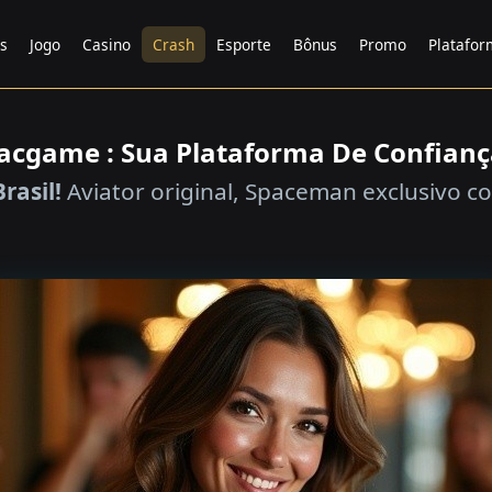
s
Jogo
Casino
Crash
Esporte
Bônus
Promo
Platafo
 acgame : Sua Plataforma De Confian
rasil!
Aviator original, Spaceman exclusivo 