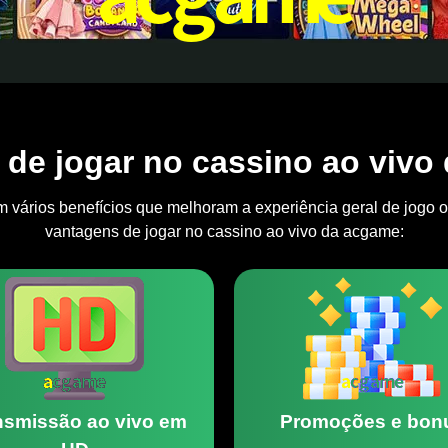
 de jogar no cassino ao vivo
 vários benefícios que melhoram a experiência geral de jogo o
vantagens de jogar no cassino ao vivo da acgame:
nsmissão ao vivo em
Promoções e bon