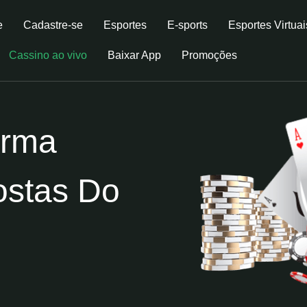
e
Cadastre-se
Esportes
E-sports
Esportes Virtuai
Cassino ao vivo
Baixar App
Promoções
orma
ostas Do