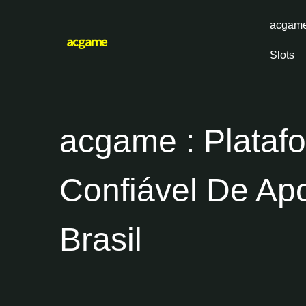
acgam
Slots
acgame : Plataf
Confiável De Ap
Brasil