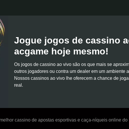
Jogue jogos de cassino a
acgame hoje mesmo!
Os jogos de cassino ao vivo são os que mais se aproxi
outros jogadores ou contra um dealer em um ambiente au
Nossos cassinos ao vivo lhe oferecem a chance de jogar
real.
lhor cassino de apostas esportivas e caça-níqueis online do Br