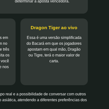
determinar a aposta vencedora.
Dragon Tiger ao vivo
os em
Essa é uma versão simplificada
m no
do Bacará em que os jogadores
e três
apostam em qual mão, Dragão
ita os
ou Tigre, terá o maior valor de
 você
carta.
e nos
po real e a possibilidade de conversar com outros
 asiática, atendendo a diferentes preferências dos