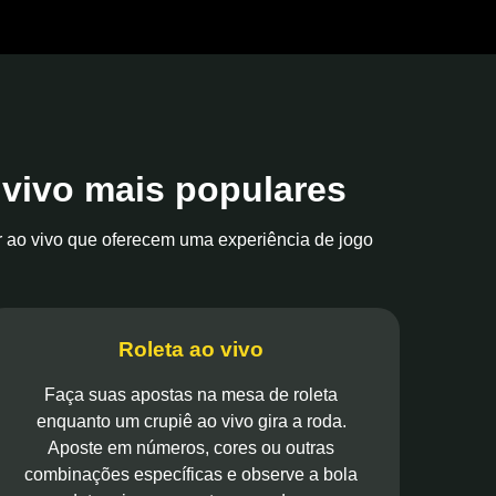
vivo mais populares
r ao vivo que oferecem uma experiência de jogo
Roleta ao vivo
Faça suas apostas na mesa de roleta
enquanto um crupiê ao vivo gira a roda.
Aposte em números, cores ou outras
combinações específicas e observe a bola