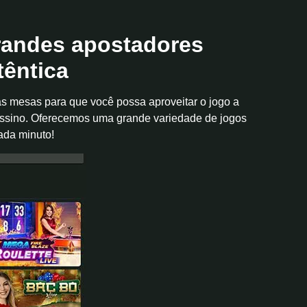
grandes apostadores
têntica
tas mesas para que você possa aproveitar o jogo a
 cassino. Oferecemos uma grande variedade de jogos
ada minuto!