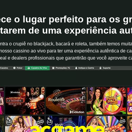
ce o lugar perfeito para os 
tarem de uma experiência au
ntra o crupiê no blackjack, bacará e roleta, também temos mui
 nosso cassino ao vivo para ter uma experiência autêntica de
eal e dealers profissionais que garantirão que você aproveite c