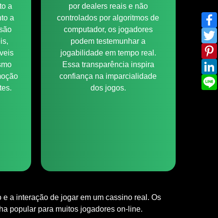
to a
por dealers reais e não
nto a
controlados por algoritmos de
 são
computador, os jogadores
is,
podem testemunhar a
veis
jogabilidade em tempo real.
esmo
Essa transparência inspira
moção
confiança na imparcialidade
tes.
dos jogos.
e a interação de jogar em um cassino real. Os
a popular para muitos jogadores on-line.