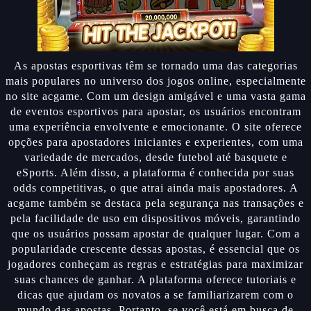
As apostas esportivas têm se tornado uma das categorias
mais populares no universo dos jogos online, especialmente
no site acgame. Com um design amigável e uma vasta gama
de eventos esportivos para apostar, os usuários encontram
uma experiência envolvente e emocionante. O site oferece
opções para apostadores iniciantes e experientes, com uma
variedade de mercados, desde futebol até basquete e
eSports. Além disso, a plataforma é conhecida por suas
odds competitivas, o que atrai ainda mais apostadores. A
acgame também se destaca pela segurança nas transações e
pela facilidade de uso em dispositivos móveis, garantindo
que os usuários possam apostar de qualquer lugar. Com a
popularidade crescente dessas apostas, é essencial que os
jogadores conheçam as regras e estratégias para maximizar
suas chances de ganhar. A plataforma oferece tutoriais e
dicas que ajudam os novatos a se familiarizarem com o
mundo das apostas. Portanto, se você está em busca de