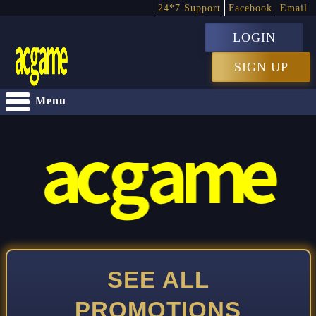
24*7 Support
Facebook
Email
LOGIN
SIGN UP
Menu
SEE ALL
PROMOTIONS