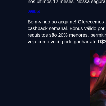
nos últimos 12 meses. Nossa seguran
098Bet
Bem-vindo ao acgame! Oferecemos 10
cashback semanal. Bônus válido por 
requisitos são 20% menores, permitin
veja como você pode ganhar até R$3