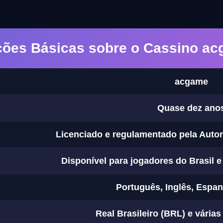
ções Básicas sobre o Cassino ac
acgame
Quase dez ano
Licenciado e regulamentado pela Autor
Disponível para jogadores do Brasil e
Português, Inglês, Espan
Real Brasileiro (BRL) e vária