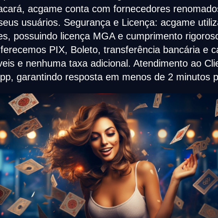
e bacará, acgame conta com fornecedores renomad
eus usuários. Segurança e Licença: acgame utiliza
ores, possuindo licença MGA e cumprimento rigoros
ecemos PIX, Boleto, transferência bancária e c
íveis e nenhuma taxa adicional. Atendimento ao Cli
sApp, garantindo resposta em menos de 2 minutos 