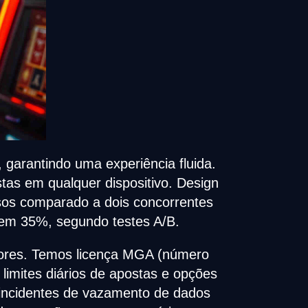
garantindo uma experiência fluida.
tas em qualquer dispositivo. Design
sos comparado a dois concorrentes
 em 35%, segundo testes A/B.
atores. Temos licença MGA (número
imites diários de apostas e opções
 incidentes de vazamento de dados