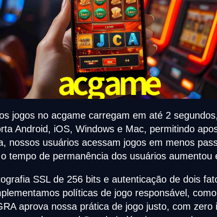
os jogos no acgame carregam em até 2 segundos, 
rta Android, iOS, Windows e Mac, permitindo apos
iva, nossos usuários acessam jogos em menos pas
ão, o tempo de permanência dos usuários aumentou
grafia SSL de 256 bits e autenticação de dois f
lementamos políticas de jogo responsável, como l
GRA aprova nossa prática de jogo justo, com zero