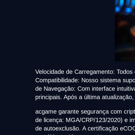
Velocidade de Carregamento: Todos 
Compatibilidade: Nosso sistema supo
de Navegação: Com interface intuit
principais. Após a última atualizaç
acgame garante segurança com cripto
de licença: MGA/CRP/123/2020) e imp
de autoexclusão. A certificação eCO